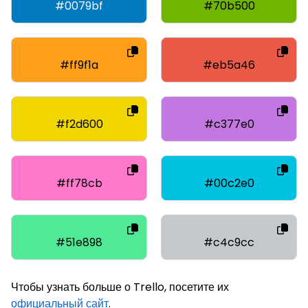
#0079bf
#70b500
#ff9f1a
#eb5a46
#f2d600
#c377e0
#ff78cb
#00c2e0
#51e898
#c4c9cc
Чтобы узнать больше о Trello, посетите их
официальный сайт
.