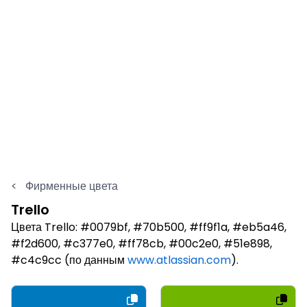
<
Фирменные цвета
Trello
Цвета Trello: #0079bf, #70b500, #ff9f1a, #eb5a46,
#f2d600, #c377e0, #ff78cb, #00c2e0, #51e898,
#c4c9cc (по данным
www.atlassian.com
).