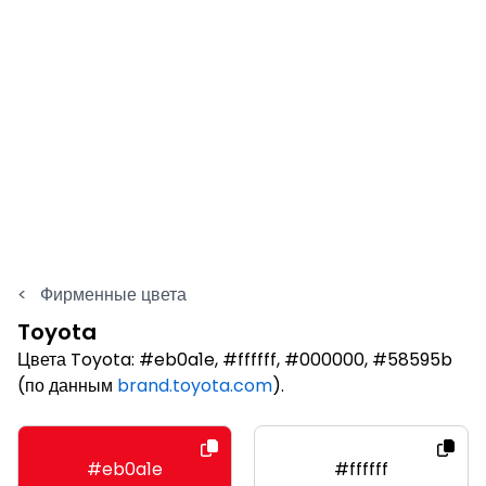
<
Фирменные цвета
Toyota
Цвета Toyota: #eb0a1e, #ffffff, #000000, #58595b
(по данным
brand.toyota.com
).
#eb0a1e
#ffffff