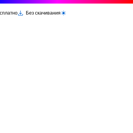
есплатно
Без скачивания
Переключить светлую/тёмную тему