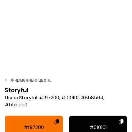
<
Фирменные цвета
Storyful
Цвета Storyful: #f97200, #010101, #8b8b64,
#bbbdc0.
#f97200
#010101