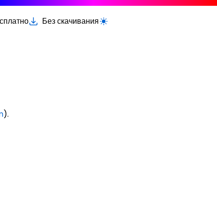
есплатно
Без скачивания
Переключить светлую/тёмную тему
m
).