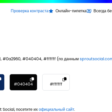
Проверка контраста
Онлайн-пипетка
Всегда б
1, #0a2960, #040404, #ffffff (по данным
sproutsocial.co
#040404
#ffffff
 Social, посетите их
официальный сайт
.