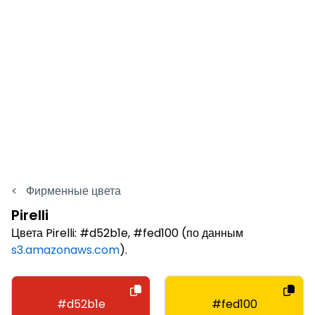
<
Фирменные цвета
Pirelli
Цвета Pirelli: #d52b1e, #fed100 (по данным
s3.amazonaws.com
).
#d52b1e
#fed100