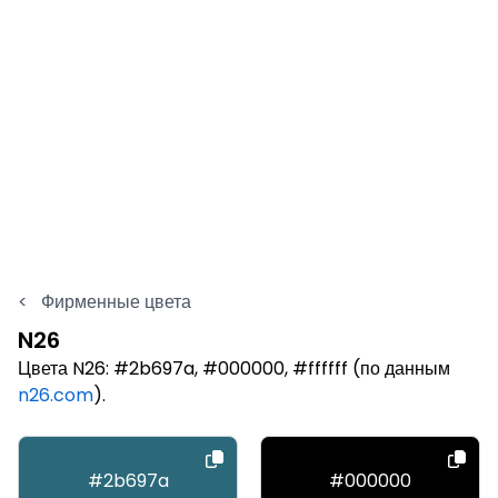
<
Фирменные цвета
N26
Цвета N26: #2b697a, #000000, #ffffff (по данным
n26.com
).
#2b697a
#000000