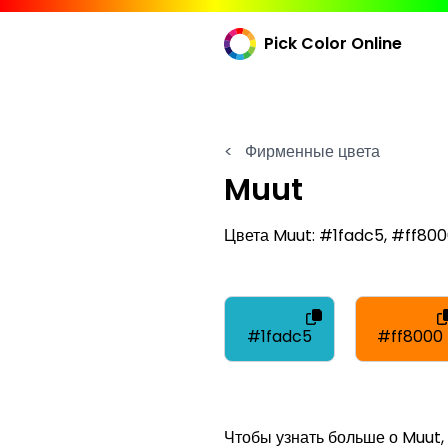
Pick Color Online
<
Фирменные цвета
Muut
Цвета Muut: #1fadc5, #ff800
#1fadc5
#ff8000
Чтобы узнать больше о Muut,