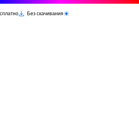
есплатно
Без скачивания
Переключить светлую/тёмную тему