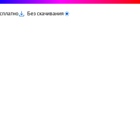
есплатно
Без скачивания
Переключить светлую/тёмную тему