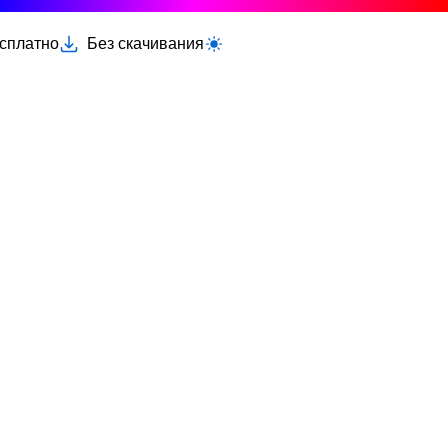
есплатно
Без скачивания
Переключить светлую/тёмную тему