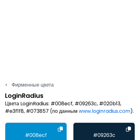
<
Фирменные цвета
LoginRadius
Цвета LoginRadius: #008ecf, #09263c, #020b13,
#e3f1f8, #073857 (по данным
www.loginradius.com
).
#008ecf
#09263c