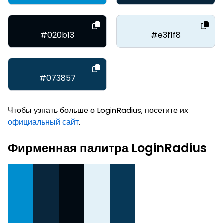
#020b13
#e3f1f8
#073857
Чтобы узнать больше о LoginRadius, посетите их
официальный сайт
.
Фирменная палитра LoginRadius