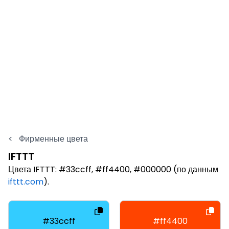
<
Фирменные цвета
IFTTT
Цвета IFTTT: #33ccff, #ff4400, #000000 (по данным
ifttt.com
).
#33ccff
#ff4400