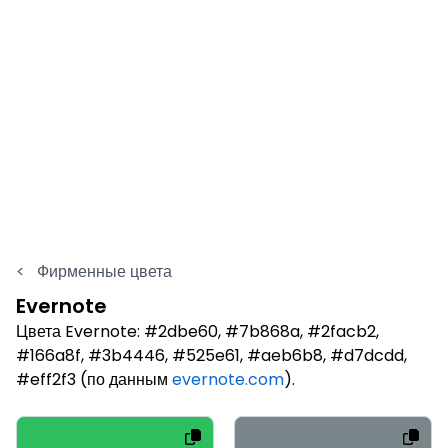
<
Фирменные цвета
Evernote
Цвета Evernote: #2dbe60, #7b868a, #2facb2,
#166a8f, #3b4446, #525e61, #aeb6b8, #d7dcdd,
#eff2f3 (по данным
evernote.com
).