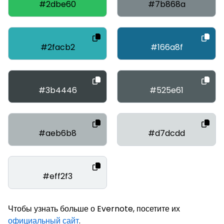
#2dbe60
#7b868a
#2facb2
#166a8f
#3b4446
#525e61
#aeb6b8
#d7dcdd
#eff2f3
Чтобы узнать больше о Evernote, посетите их
официальный сайт
.