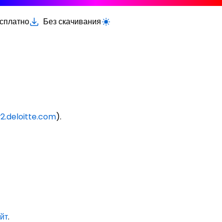
есплатно
Без скачивания
Переключить светлую/тёмную тему
.deloitte.com
).
йт
.