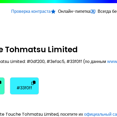
Проверка контраста
Онлайн-пипетка
Всегда б
he Tohmatsu Limited
atsu Limited: #0df200, #3efac5, #33f0ff (по данным
www2
#33f0ff
tte Touche Tohmatsu Limited, посетите их
официальный са