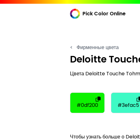
Pick Color Online
<
Фирменные цвета
Deloitte Touc
Цвета Deloitte Touche Tohm
#0df200
#3efac5
Чтобы узнать больше о Deloi