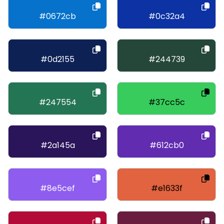
#0672cb
#0c32a4
#0d2155
#244739
#247554
#37cc5c
#2a145a
#612cb0
#8e5cef
#e1633f