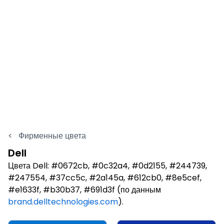
<
Фирменные цвета
Dell
Цвета Dell: #0672cb, #0c32a4, #0d2155, #244739,
#247554, #37cc5c, #2a145a, #612cb0, #8e5cef,
#e1633f, #b30b37, #691d3f (по данным
brand.delltechnologies.com
).