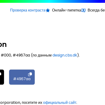
Проверка контраста
Онлайн-пипетка
Всегда б
on
f, #000, #4967aa (по данным
design.cbs.dk
).
#4967aa
orporation, посетите их
официальный сайт
.