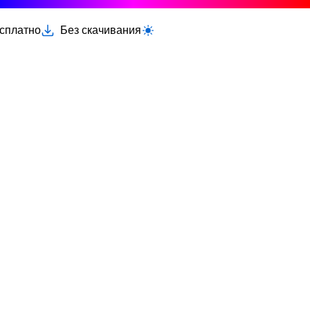
есплатно
Без скачивания
Переключить светлую/тёмную тему