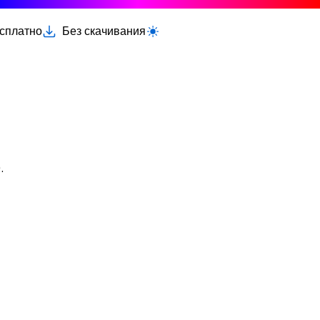
есплатно
Без скачивания
Переключить светлую/тёмную тему
.