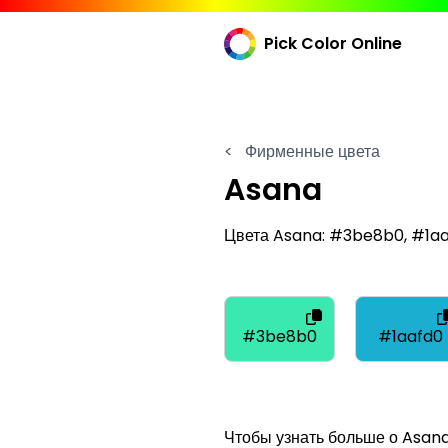
Pick Color Online
<
Фирменные цвета
Asana
Цвета Asana: #3be8b0, #1a
#3be8b0
#1aafd0
Чтобы узнать больше о Asana