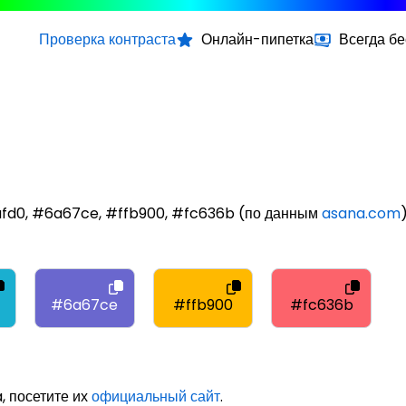
Проверка контраста
Онлайн-пипетка
Всегда б
afd0, #6a67ce, #ffb900, #fc636b (по данным
asana.com
)
#6a67ce
#ffb900
#fc636b
, посетите их
официальный сайт
.