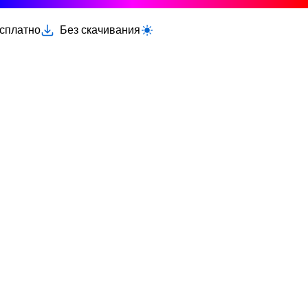
есплатно
Без скачивания
Переключить светлую/тёмную тему