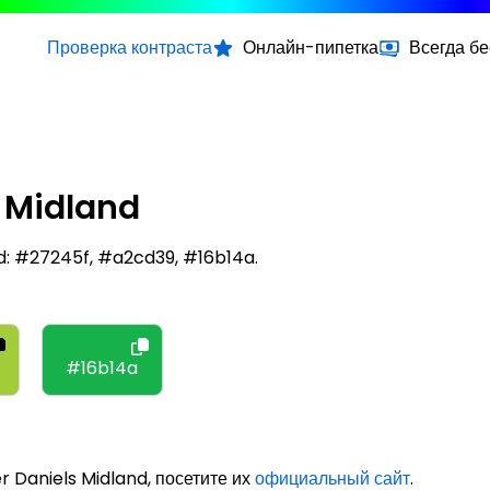
Проверка контраста
Онлайн-пипетка
Всегда б
 Midland
d: #27245f, #a2cd39, #16b14a.
#16b14a
r Daniels Midland, посетите их
официальный сайт
.