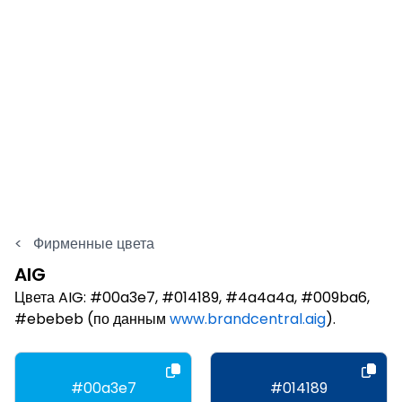
<
Фирменные цвета
AIG
Цвета AIG: #00a3e7, #014189, #4a4a4a, #009ba6,
#ebebeb (по данным
www.brandcentral.aig
).
#00a3e7
#014189