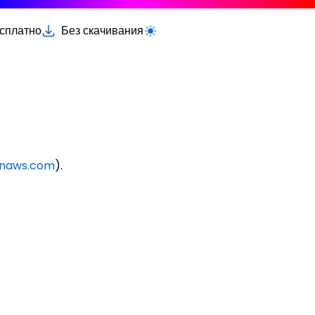
есплатно
Без скачивания
Переключить светлую/тёмную тему
onaws.com
).