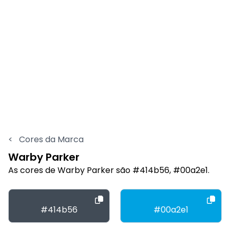
<
Cores da Marca
Warby Parker
As cores de Warby Parker são #414b56, #00a2e1.
#414b56
#00a2e1