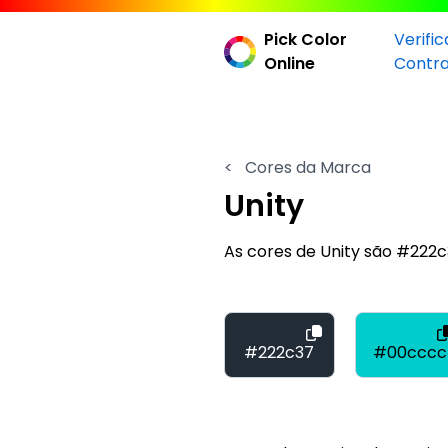
Pick Color
Verifi
Online
Contr
<
Cores da Marca
Unity
As cores de Unity são #222
#222c37
#00cccc