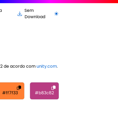
a
Sem
Alternar para versão clara / escura
Download
c82 de acordo com
unity.com
.
#ff7f33
#b83c82