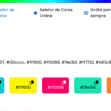
cador de
Seletor de Cores
Grátis par
aste
Online
sempre
c37, #00cccc, #fff600, #ff0066, #19e3b1, #ff7f33, #b83
#fff600
#ff0066
#19e3b1