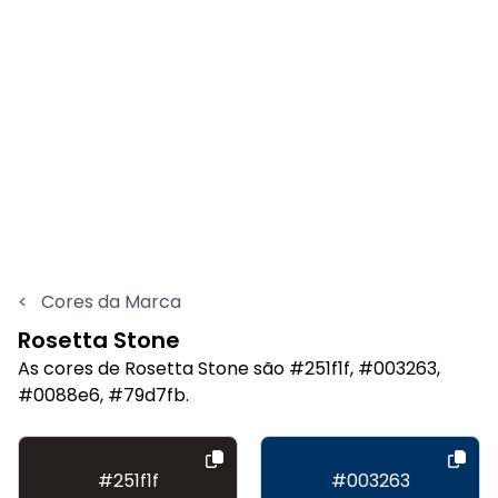
<
Cores da Marca
Rosetta Stone
As cores de Rosetta Stone são #251f1f, #003263,
#0088e6, #79d7fb.
#251f1f
#003263