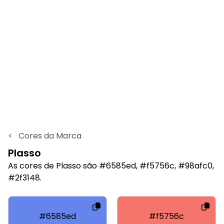
<
Cores da Marca
Plasso
As cores de Plasso são #6585ed, #f5756c, #98afc0,
#2f3148.
#6585ed
#f5756c