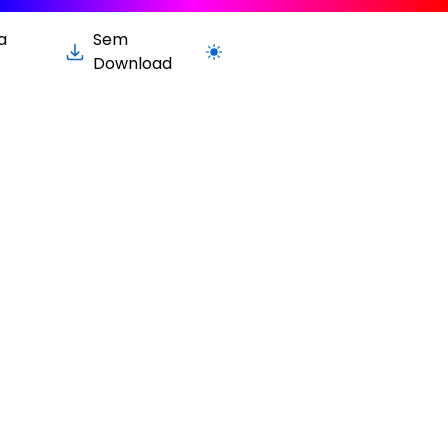
a
Sem
Alternar para versão clara / escura
Download