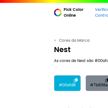
Pick Color
Verifi
Online
Contr
<
Cores da Marca
Nest
As cores de Nest são #00a
#00afd8
#7b858e