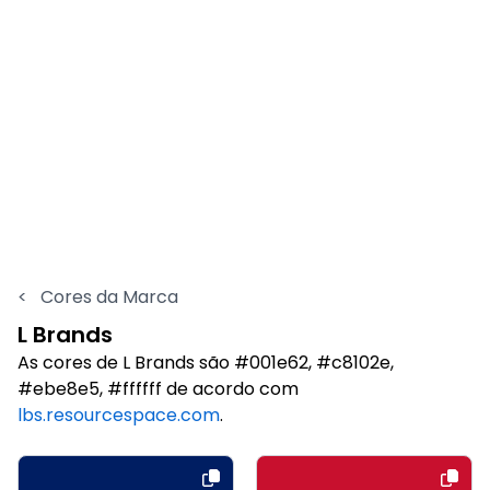
<
Cores da Marca
L Brands
As cores de L Brands são #001e62, #c8102e,
#ebe8e5, #ffffff de acordo com
lbs.resourcespace.com
.