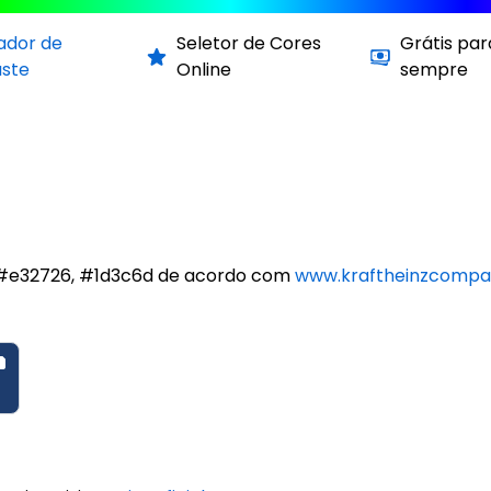
cador de
Seletor de Cores
Grátis par
aste
Online
sempre
o #e32726, #1d3c6d de acordo com
www.kraftheinzcomp