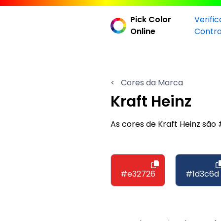
Pick Color
Verifi
Online
Contr
<
Cores da Marca
Kraft Heinz
As cores de Kraft Heinz sã
#e32726
#1d3c6d