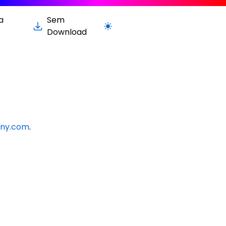
a
Sem
Alternar para versão clara / escura
Download
any.com
.