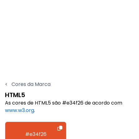
<
Cores da Marca
HTML5
As cores de HTML5 são #e34f26 de acordo com
www.w3.org
.
#e34f26