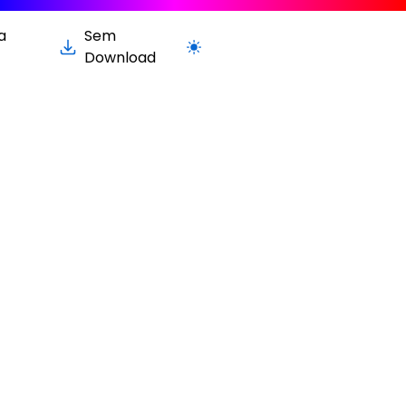
a
Sem
Alternar para versão clara / escura
Download