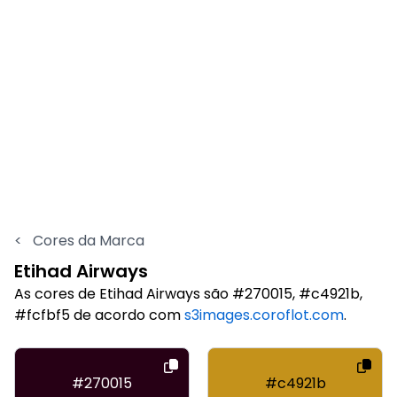
<
Cores da Marca
Etihad Airways
As cores de Etihad Airways são #270015, #c4921b,
#fcfbf5 de acordo com
s3images.coroflot.com
.
#270015
#c4921b