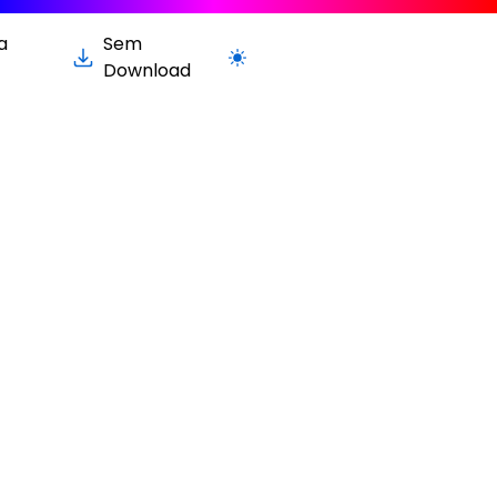
a
Sem
Alternar para versão clara / escura
Download