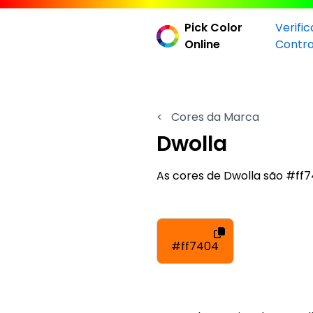
Pick Color
Verifi
Online
Contr
<
Cores da Marca
Dwolla
As cores de Dwolla são #f
#ff7404