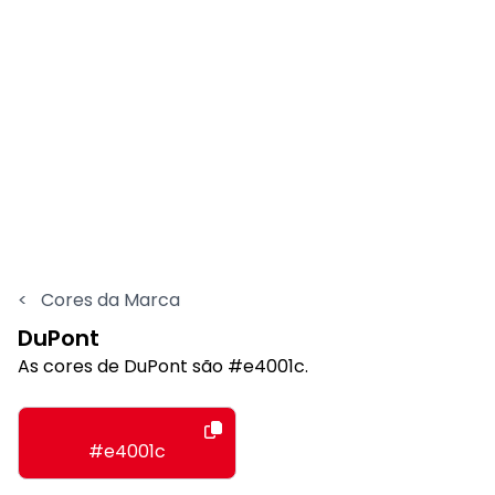
<
Cores da Marca
DuPont
As cores de DuPont são #e4001c.
#e4001c