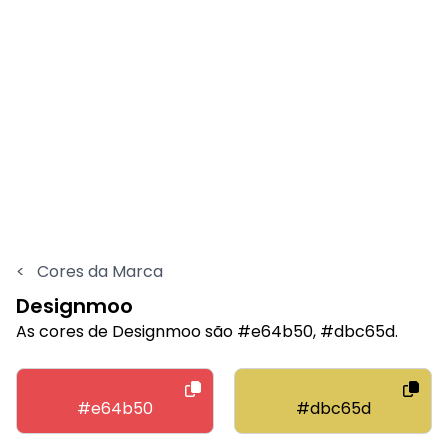
<
Cores da Marca
Designmoo
As cores de Designmoo são #e64b50, #dbc65d.
#e64b50
#dbc65d