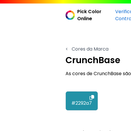
Pick Color
Verifi
Online
Contr
<
Cores da Marca
CrunchBase
As cores de CrunchBase são
#2292a7