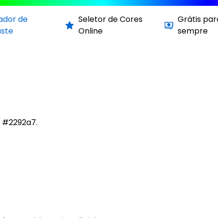
cador de
Seletor de Cores
Grátis par
aste
Online
sempre
 #2292a7.