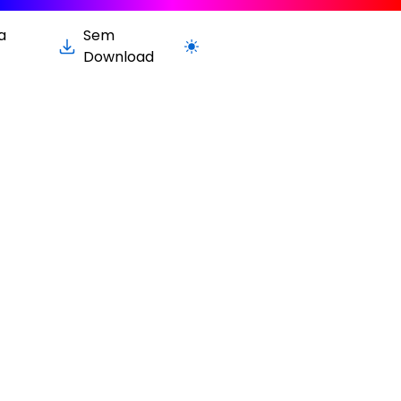
a
Sem
Alternar para versão clara / escura
Download