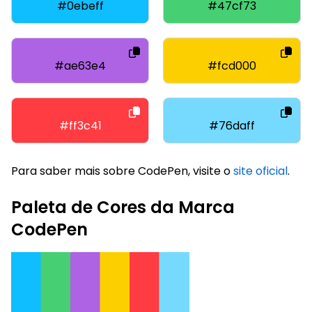
#0ebeff
#47cf73
#ae63e4
#fcd000
#ff3c41
#76daff
Para saber mais sobre CodePen, visite o
site oficial
.
Paleta de Cores da Marca
CodePen