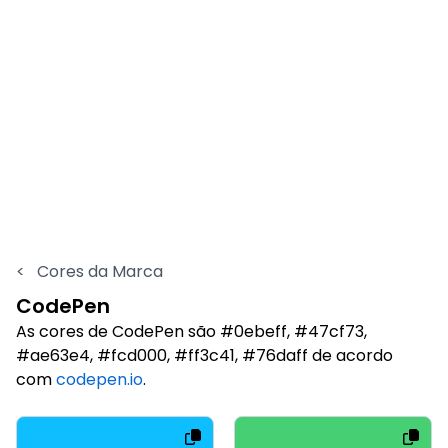
<
Cores da Marca
CodePen
As cores de CodePen são #0ebeff, #47cf73,
#ae63e4, #fcd000, #ff3c41, #76daff de acordo
com
codepen.io
.