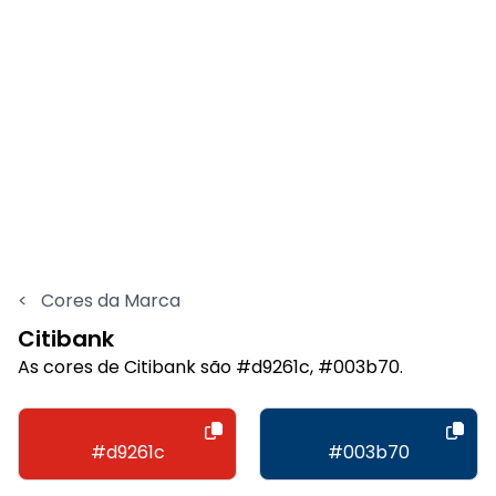
<
Cores da Marca
Citibank
As cores de Citibank são #d9261c, #003b70.
#d9261c
#003b70