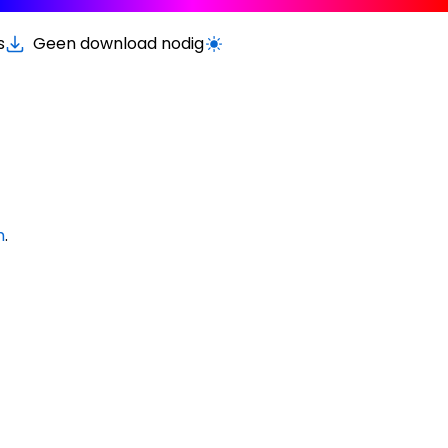
s
Geen download nodig
Schakel licht/donker modus
m
.