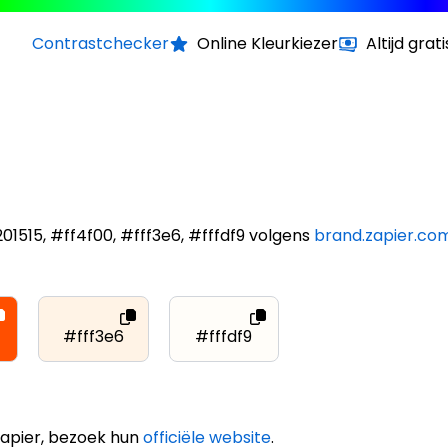
Contrastchecker
Online Kleurkiezer
Altijd grati
201515, #ff4f00, #fff3e6, #fffdf9 volgens
brand.zapier.co
#fff3e6
#fffdf9
Zapier, bezoek hun
officiële website
.