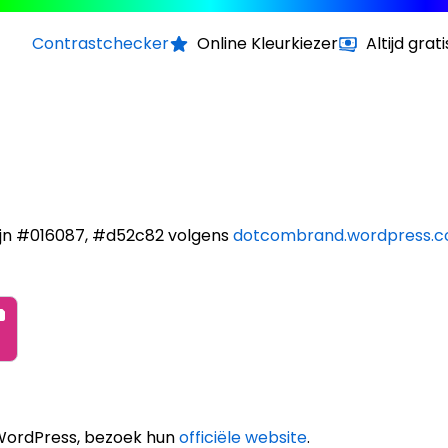
Contrastchecker
Online Kleurkiezer
Altijd grati
ijn #016087, #d52c82 volgens
dotcombrand.wordpress.
WordPress, bezoek hun
officiële website
.