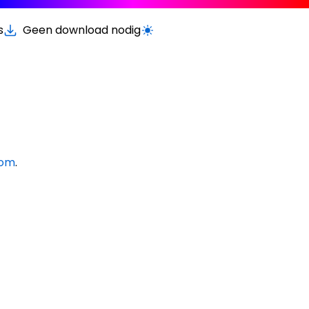
s
Geen download nodig
Schakel licht/donker modus
com
.