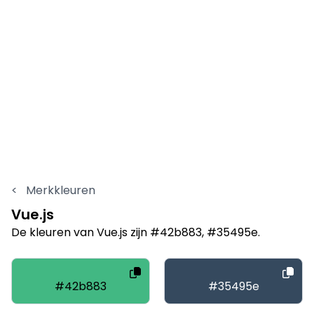
<
Merkkleuren
Vue.js
De kleuren van Vue.js zijn #42b883, #35495e.
#42b883
#35495e