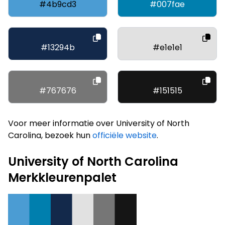
#4b9cd3
#007fae
#13294b
#e1e1e1
#767676
#151515
Voor meer informatie over University of North
Carolina, bezoek hun
officiële website
.
University of North Carolina
Merkkleurenpalet