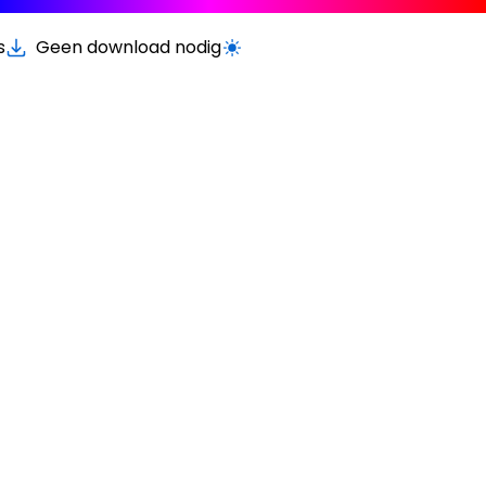
s
Geen download nodig
Schakel licht/donker modus