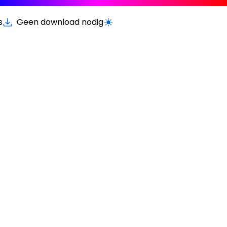
s
Geen download nodig
Schakel licht/donker modus