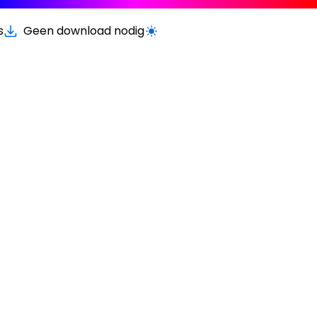
s
Geen download nodig
Schakel licht/donker modus