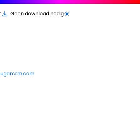
s
Geen download nodig
Schakel licht/donker modus
sugarcrm.com
.