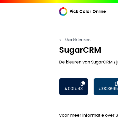
Pick Color Online
<
Merkkleuren
SugarCRM
De kleuren van SugarCRM z
#001b43
#003865
Voor meer informatie over