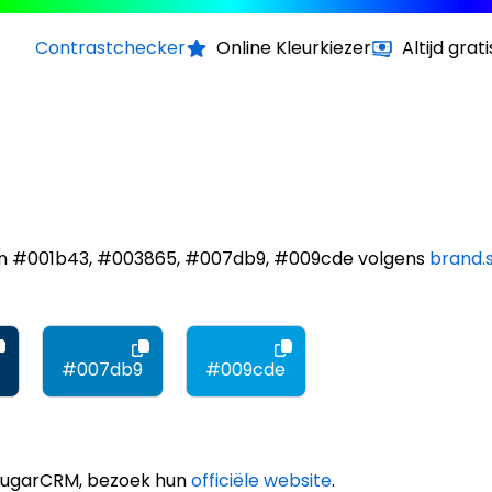
Contrastchecker
Online Kleurkiezer
Altijd grati
ijn #001b43, #003865, #007db9, #009cde volgens
brand.
#007db9
#009cde
 SugarCRM, bezoek hun
officiële website
.