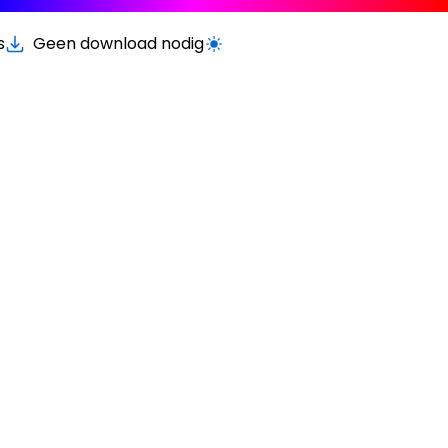
s
Geen download nodig
Schakel licht/donker modus