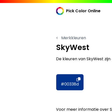
Pick Color Online
<
Merkkleuren
SkyWest
De kleuren van SkyWest zij
#00338d
Voor meer informatie over 