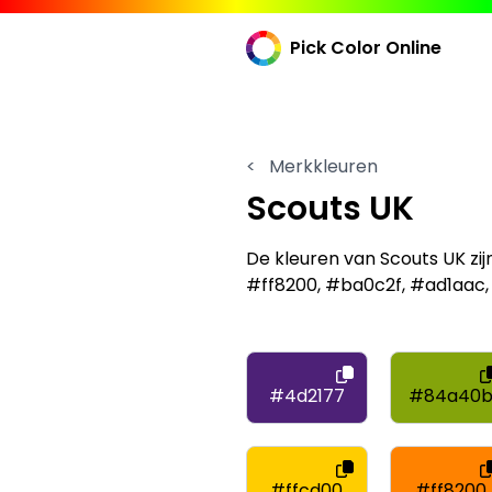
Pick Color Online
<
Merkkleuren
Scouts UK
De kleuren van Scouts UK z
#ff8200, #ba0c2f, #ad1aac
#4d2177
#84a40
#ffcd00
#ff8200