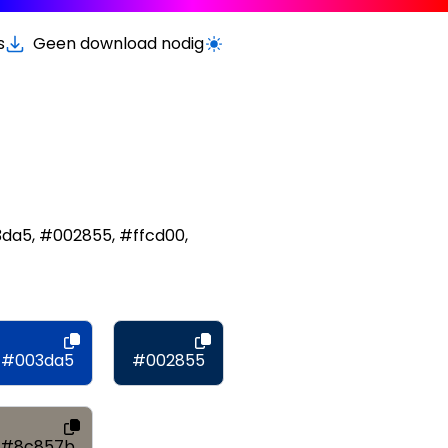
s
Geen download nodig
Schakel licht/donker modus
3da5, #002855, #ffcd00,
#003da5
#002855
#8c857b