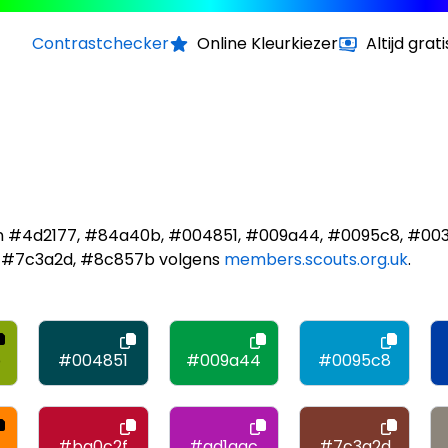
Contrastchecker
Online Kleurkiezer
Altijd grati
ijn #4d2177, #84a40b, #004851, #009a44, #0095c8, #00
, #7c3a2d, #8c857b volgens
members.scouts.org.uk
.
b
#004851
#009a44
#0095c8
#ba0c2f
#ad1aac
#7c3a2d