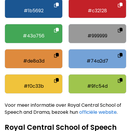
#1b5692
#c32128
#43a756
#999999
#de8a3d
#74a2d7
#f0c33b
#9fc54d
Voor meer informatie over Royal Central School of
Speech and Drama, bezoek hun
officiële website
.
Royal Central School of Speech