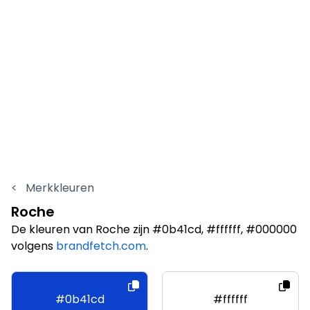
<
Merkkleuren
Roche
De kleuren van Roche zijn #0b41cd, #ffffff, #000000
volgens
brandfetch.com
.
#0b41cd
#ffffff