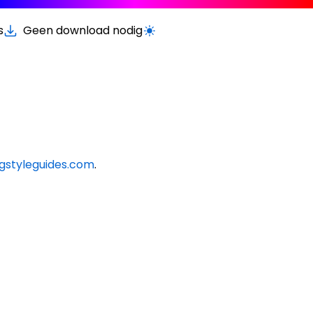
s
Geen download nodig
Schakel licht/donker modus
gstyleguides.com
.