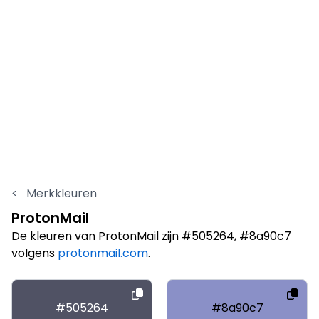
<
Merkkleuren
ProtonMail
De kleuren van ProtonMail zijn #505264, #8a90c7
volgens
protonmail.com
.
#505264
#8a90c7